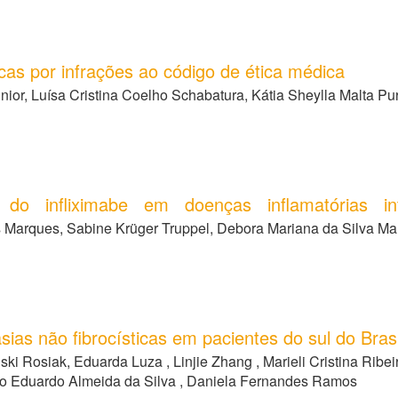
icas por infrações ao código de ética médica
nior, Luísa Cristina Coelho Schabatura, Kátia Sheylla Malta Pu
do infliximabe em doenças inflamatórias intes
s Marques, Sabine Krüger Truppel, Debora Mariana da Silva Ma
ias não fibrocísticas em pacientes do sul do Brasil
i Rosiak, Eduarda Luza , Linjie Zhang , Marieli Cristina Ribei
ro Eduardo Almeida da Silva , Daniela Fernandes Ramos