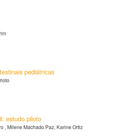
rim
tinais pediátricas
rioto
: estudo piloto
ro , Milene Machado Paz, Karine Ortiz