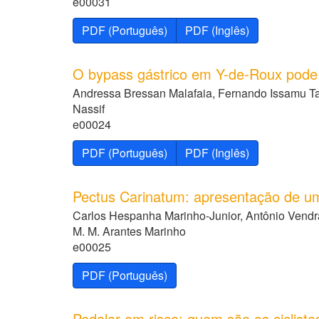
e00031
PDF (Português)
PDF (Inglês)
O bypass gástrico em Y-de-Roux pode 
Andressa Bressan Malafaia, Fernando Issamu Tab
Nassif
e00024
PDF (Português)
PDF (Inglês)
Pectus Carinatum: apresentação de u
Carlos Hespanha Marinho-Junior, Antônio Vendra
M. M. Arantes Marinho
e00025
PDF (Português)
Pedalar em risco: quem são os ciclista