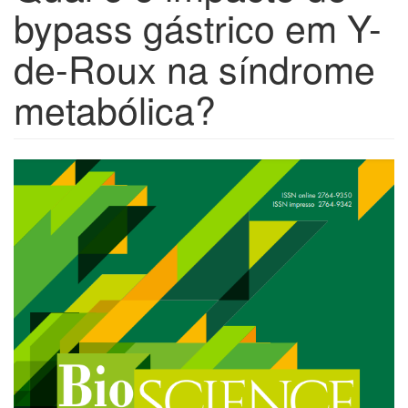
bypass gástrico em Y-
de-Roux na síndrome
metabólica?
Barra
lateral
de
artigos