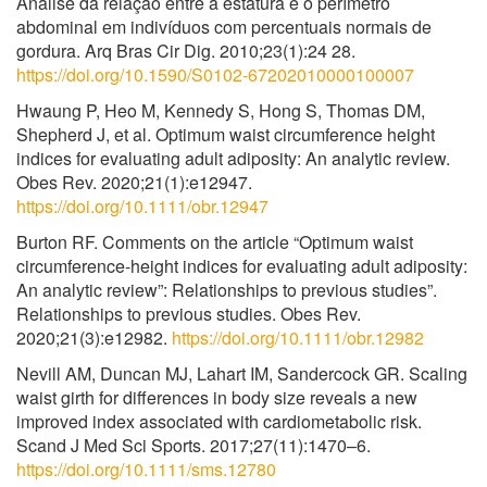
Análise da relação entre a estatura e o perímetro
abdominal em indivíduos com percentuais normais de
gordura. Arq Bras Cir Dig. 2010;23(1):24 28.
https://doi.org/10.1590/S0102-67202010000100007
Hwaung P, Heo M, Kennedy S, Hong S, Thomas DM,
Shepherd J, et al. Optimum waist circumference height
indices for evaluating adult adiposity: An analytic review.
Obes Rev. 2020;21(1):e12947.
https://doi.org/10.1111/obr.12947
Burton RF. Comments on the article “Optimum waist
circumference-height indices for evaluating adult adiposity:
An analytic review”: Relationships to previous studies”.
Relationships to previous studies. Obes Rev.
2020;21(3):e12982.
https://doi.org/10.1111/obr.12982
Nevill AM, Duncan MJ, Lahart IM, Sandercock GR. Scaling
waist girth for differences in body size reveals a new
improved index associated with cardiometabolic risk.
Scand J Med Sci Sports. 2017;27(11):1470–6.
https://doi.org/10.1111/sms.12780