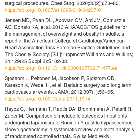
surgical procedures. Obes Surg. 2020;30(2):673–80.
https://doi.org/10.1007/s11695-019-04237-0
Jensen MD, Ryan DH, Apovian CM, Ard JM, Comuzzie
AG, Donato KA, et al. 2013 AHA/ACC/TOS guideline for
the management of overweight and obesity in adults: a
report of the American College of Cardiology/American
Heart Association Task Force on Practice Guidelines and
The Obesity Society. [S.l.]: Lippincott Williams and Wilkins;
24;129(25 Suppl 2):S102-38.
https://doi.org/10.1161/01.cir.0000437739.71477.ee
Sjöström L, Peltonen M, Jacobson P, Sjöström CD,
Karason K, Wedel H, et al. Bariatric surgery and long term
cardiovascular events. JAMA. 2012;307(1):56–65.
https://doi.org/10.1001/jama.2011.1914
Hayoz C, Hermann T, Raptis DA, Bronnimann A, Peterli R,
Zuber M. Comparison of metabolic outcomes in patients
undergoing laparoscopic Roux en Y gastric bypass versus
sleeve gastrectomy: a systematic review and meta analysis
of randomised controlled trials. Swiss Med Wkly.