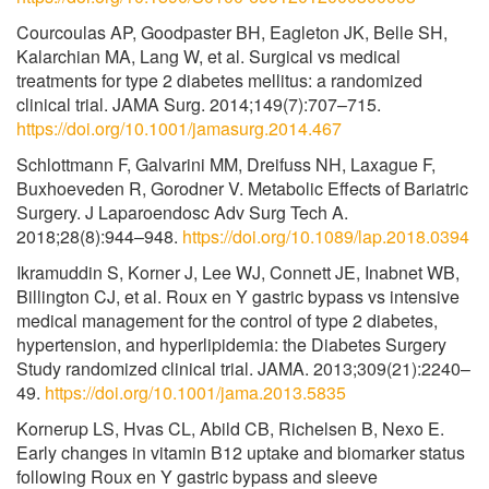
Courcoulas AP, Goodpaster BH, Eagleton JK, Belle SH,
Kalarchian MA, Lang W, et al. Surgical vs medical
treatments for type 2 diabetes mellitus: a randomized
clinical trial. JAMA Surg. 2014;149(7):707–715.
https://doi.org/10.1001/jamasurg.2014.467
Schlottmann F, Galvarini MM, Dreifuss NH, Laxague F,
Buxhoeveden R, Gorodner V. Metabolic Effects of Bariatric
Surgery. J Laparoendosc Adv Surg Tech A.
2018;28(8):944–948.
https://doi.org/10.1089/lap.2018.0394
Ikramuddin S, Korner J, Lee WJ, Connett JE, Inabnet WB,
Billington CJ, et al. Roux en Y gastric bypass vs intensive
medical management for the control of type 2 diabetes,
hypertension, and hyperlipidemia: the Diabetes Surgery
Study randomized clinical trial. JAMA. 2013;309(21):2240–
49.
https://doi.org/10.1001/jama.2013.5835
Kornerup LS, Hvas CL, Abild CB, Richelsen B, Nexo E.
Early changes in vitamin B12 uptake and biomarker status
following Roux en Y gastric bypass and sleeve