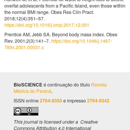
overfat adolescents from a Pacific Island, even those within
the normal BMI range. Obes Res Clin Pract.
2018;12(4):351–57.
https://doi.org/10.1016/j.orcp.2017.12.001
Prentice AM, Jebb SA. Beyond body mass index. Obes
Rev. 2001;2(3):141–7.
https://doi.org/10.1046/j.1467-
789x.2001.00031.x
BioSCIENCE
é continuação do título
Revista
Médica do Paraná
.
ISSN online
2764-9350
e impresso
2764-9342
This journal is licensed under a Creative
Commons Attribution 4.0 International