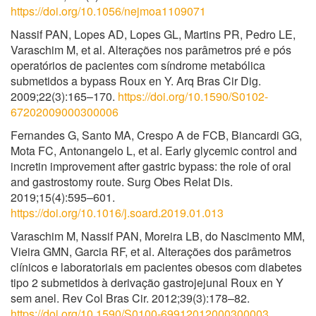
https://doi.org/10.1056/nejmoa1109071
Nassif PAN, Lopes AD, Lopes GL, Martins PR, Pedro LE,
Varaschim M, et al. Alterações nos parâmetros pré e pós
operatórios de pacientes com síndrome metabólica
submetidos a bypass Roux en Y. Arq Bras Cir Dig.
2009;22(3):165–170.
https://doi.org/10.1590/S0102-
67202009000300006
Fernandes G, Santo MA, Crespo A de FCB, Biancardi GG,
Mota FC, Antonangelo L, et al. Early glycemic control and
incretin improvement after gastric bypass: the role of oral
and gastrostomy route. Surg Obes Relat Dis.
2019;15(4):595–601.
https://doi.org/10.1016/j.soard.2019.01.013
Varaschim M, Nassif PAN, Moreira LB, do Nascimento MM,
Vieira GMN, Garcia RF, et al. Alterações dos parâmetros
clínicos e laboratoriais em pacientes obesos com diabetes
tipo 2 submetidos à derivação gastrojejunal Roux en Y
sem anel. Rev Col Bras Cir. 2012;39(3):178–82.
https://doi.org/10.1590/S0100-69912012000300003