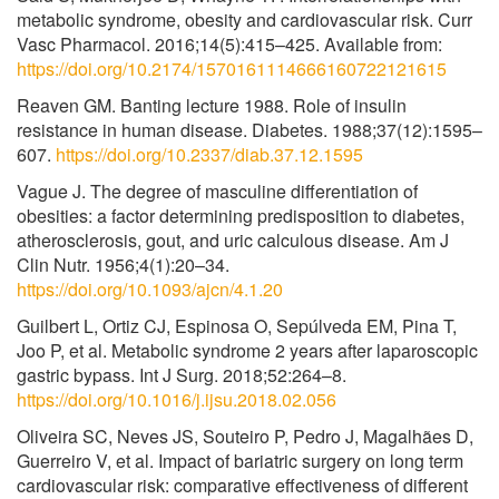
metabolic syndrome, obesity and cardiovascular risk. Curr
Vasc Pharmacol. 2016;14(5):415–425. Available from:
https://doi.org/10.2174/1570161114666160722121615
Reaven GM. Banting lecture 1988. Role of insulin
resistance in human disease. Diabetes. 1988;37(12):1595–
607.
https://doi.org/10.2337/diab.37.12.1595
Vague J. The degree of masculine differentiation of
obesities: a factor determining predisposition to diabetes,
atherosclerosis, gout, and uric calculous disease. Am J
Clin Nutr. 1956;4(1):20–34.
https://doi.org/10.1093/ajcn/4.1.20
Guilbert L, Ortiz CJ, Espinosa O, Sepúlveda EM, Pina T,
Joo P, et al. Metabolic syndrome 2 years after laparoscopic
gastric bypass. Int J Surg. 2018;52:264–8.
https://doi.org/10.1016/j.ijsu.2018.02.056
Oliveira SC, Neves JS, Souteiro P, Pedro J, Magalhães D,
Guerreiro V, et al. Impact of bariatric surgery on long term
cardiovascular risk: comparative effectiveness of different