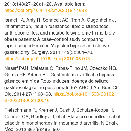
2018;148(27–28):1–23. Available from:
https://doi.org/10.4414/smw.2018.14633
Iannelli A, Anty R, Schneck AS, Tran A, Gugenheim J.
Inflammation, insulin resistance, lipid disturbances,
anthropometrics, and metabolic syndrome in morbidly
obese patients: A case–control study comparing
laparoscopic Roux en Y gastric bypass and sleeve
gastrectomy. Surgery. 2011;149(3):364–70.
https://doi.org/10.1016/j.surg.2010.08.013
Nassif PAN, Malafaia O, Ribas-Filho JM, Czeczko NG,
Garcia RF, Ariede BL. Gastrectomia vertical e bypass
gástrico em Y de Roux induzem doença do refluxo
gastroesofágico no pós operatório? ABCD Arq Bras Cir
Dig. 2014;27(1):63–68.
https://doi.org/10.1590/S0102-
6720201400S100016
Fleischmann R, Kremer J, Cush J, Schulze-Koops H,
Connell CA, Bradley JD, et al. Placebo controlled trial of
tofacitinib monotherapy in rheumatoid arthritis. N Engl J
Med. 2012;367(6):495–507.