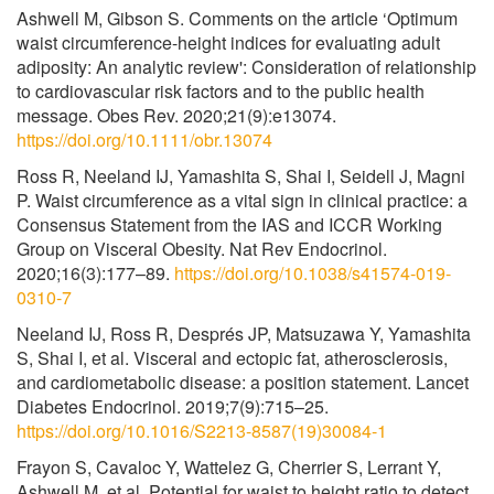
Ashwell M, Gibson S. Comments on the article ‘Optimum
waist circumference-height indices for evaluating adult
adiposity: An analytic review': Consideration of relationship
to cardiovascular risk factors and to the public health
message. Obes Rev. 2020;21(9):e13074.
https://doi.org/10.1111/obr.13074
Ross R, Neeland IJ, Yamashita S, Shai I, Seidell J, Magni
P. Waist circumference as a vital sign in clinical practice: a
Consensus Statement from the IAS and ICCR Working
Group on Visceral Obesity. Nat Rev Endocrinol.
2020;16(3):177–89.
https://doi.org/10.1038/s41574-019-
0310-7
Neeland IJ, Ross R, Després JP, Matsuzawa Y, Yamashita
S, Shai I, et al. Visceral and ectopic fat, atherosclerosis,
and cardiometabolic disease: a position statement. Lancet
Diabetes Endocrinol. 2019;7(9):715–25.
https://doi.org/10.1016/S2213-8587(19)30084-1
Frayon S, Cavaloc Y, Wattelez G, Cherrier S, Lerrant Y,
Ashwell M, et al. Potential for waist to height ratio to detect