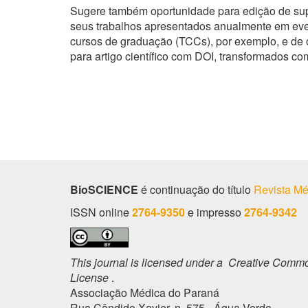
Sugere também oportunidade para edição de sup
seus trabalhos apresentados anualmente em even
cursos de graduação (TCCs), por exemplo, e de 
para artigo científico com DOI, transformados co
BioSCIENCE
é continuação do título
Revista Mé
ISSN online
2764-9350
e impresso
2764-9342
This journal is licensed under a Creative Common
License
.
Associação Médica do Paraná
Rua Cândido Xavier, n. 575 - Água Verde