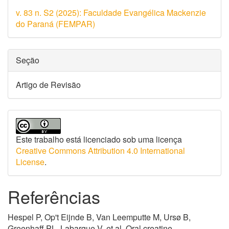
do
v. 83 n. S2 (2025): Faculdade Evangélica Mackenzie
artigo
do Paraná (FEMPAR)
Seção
Artigo de Revisão
Este trabalho está licenciado sob uma licença
Creative Commons Attribution 4.0 International
License
.
Referências
Hespel P, Op't Eijnde B, Van Leemputte M, Ursø B,
Greenhaff PL, Labarque V, et al. Oral creatine