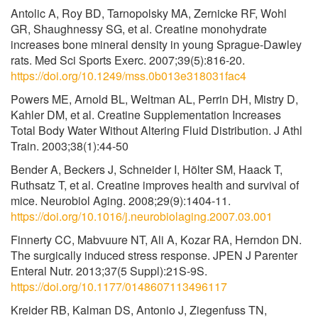
Antolic A, Roy BD, Tarnopolsky MA, Zernicke RF, Wohl
GR, Shaughnessy SG, et al. Creatine monohydrate
increases bone mineral density in young Sprague-Dawley
rats. Med Sci Sports Exerc. 2007;39(5):816-20.
https://doi.org/10.1249/mss.0b013e318031fac4
Powers ME, Arnold BL, Weltman AL, Perrin DH, Mistry D,
Kahler DM, et al. Creatine Supplementation Increases
Total Body Water Without Altering Fluid Distribution. J Athl
Train. 2003;38(1):44-50
Bender A, Beckers J, Schneider I, Hölter SM, Haack T,
Ruthsatz T, et al. Creatine improves health and survival of
mice. Neurobiol Aging. 2008;29(9):1404-11.
https://doi.org/10.1016/j.neurobiolaging.2007.03.001
Finnerty CC, Mabvuure NT, Ali A, Kozar RA, Herndon DN.
The surgically induced stress response. JPEN J Parenter
Enteral Nutr. 2013;37(5 Suppl):21S-9S.
https://doi.org/10.1177/0148607113496117
Kreider RB, Kalman DS, Antonio J, Ziegenfuss TN,