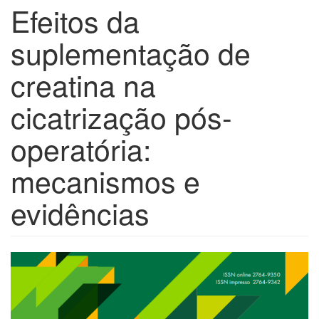
Efeitos da
suplementação de
creatina na
cicatrização pós-
operatória:
mecanismos e
evidências
Barra
lateral
de