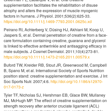
supplementation facilitates the rehabilitation of disuse
atrophy and alters the expression of muscle myogenic
factors in humans. J Physiol. 2001;536(2):625-33.
https://doi.org/10.1111/j.1469-7793.2001.0625c.xd
Peirano RI, Achterberg V, Düsing HJ, Akhiani M, Koop U,
Jaspers S, et al. Dermal penetration of creatine from a face-
care formulation containing creatine, guarana and glycerol
is linked to effective antiwrinkle and antisagging efficacy in
male subjects. J Cosmet Dermatol. 2011;10(4):273-81.
https://doi.org/10.1111/j.1473-2165.2011.00579.x
Buford TW, Kreider RB, Stout JR, Greenwood M, Campbell
B, Spano M, et al. International Society of Sports Nutrition
position stand: creatine supplementation and exercise. J Int
Soc Sports Nutr. 2007;4:6.
http://doi.org/10.1186/s12970-
017-0173-z
Tyler TF, Nicholas SJ, Hershman EB, Glace BW, Mullaney
MJ, McHugh MP. The effect of creatine supplementation on
strength recovery after anterior cruciate ligament (ACL)