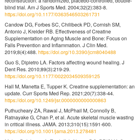
reconstruction: a randomized, placebo-controlled, double-
blind trial. Am J Sports Med. 2004;32(2):383-8.
https://doi.org/10.1177/0363546503261731
Candow DG, Forbes SC, Chilibeck PD, Cornish SM,
Antonio J, Kreider RB. Effectiveness of Creatine
Supplementation on Aging Muscle and Bone: Focus on
Falls Prevention and Inflammation. J Clin Med.
2019;8(4):488.
https://doi.org/10.3390/jcm8040488
Guo S, Dipietro LA. Factors affecting wound healing. J
Dent Res. 2010;89(3):219-29.
https://doi.org/10.1177/0022034509359125
Hall M, Manetta E, Tupper K. Creatine supplementation: an
update. Curr Sports Med Rep. 2021;20(7):338-44.
https://doi.org/10.1249/jsr.0000000000000863
Puthucheary ZA, Rawal J, McPhail M, Connolly B,
Ratnayake G, Chan P, et al. Acute skeletal muscle wasting
in critical illness. JAMA. 2013;310(15):1591-600.
https://doi.org/10.1001/jama.2013.278481