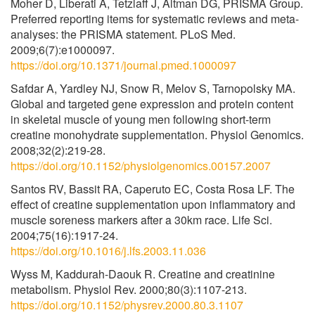
Moher D, Liberati A, Tetzlaff J, Altman DG, PRISMA Group.
Preferred reporting items for systematic reviews and meta-
analyses: the PRISMA statement. PLoS Med.
2009;6(7):e1000097.
https://doi.org/10.1371/journal.pmed.1000097
Safdar A, Yardley NJ, Snow R, Melov S, Tarnopolsky MA.
Global and targeted gene expression and protein content
in skeletal muscle of young men following short-term
creatine monohydrate supplementation. Physiol Genomics.
2008;32(2):219-28.
https://doi.org/10.1152/physiolgenomics.00157.2007
Santos RV, Bassit RA, Caperuto EC, Costa Rosa LF. The
effect of creatine supplementation upon inflammatory and
muscle soreness markers after a 30km race. Life Sci.
2004;75(16):1917-24.
https://doi.org/10.1016/j.lfs.2003.11.036
Wyss M, Kaddurah-Daouk R. Creatine and creatinine
metabolism. Physiol Rev. 2000;80(3):1107-213.
https://doi.org/10.1152/physrev.2000.80.3.1107