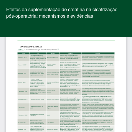
Voltar
aos
Efeitos da suplementação de creatina na cicatrização
Detalhes
pós-operatória: mecanismos e evidências
do
Artigo
Bai
Ba
PD