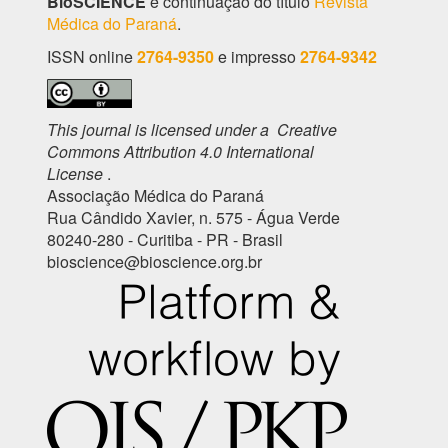
BioSCIENCE
é continuação do título
Revista
Médica do Paraná
.
ISSN online
2764-9350
e impresso
2764-9342
This journal is licensed under a Creative
Commons Attribution 4.0 International
License
.
Associação Médica do Paraná
Rua Cândido Xavier, n. 575 - Água Verde
80240-280 - Curitiba - PR - Brasil
bioscience@bioscience.org.br