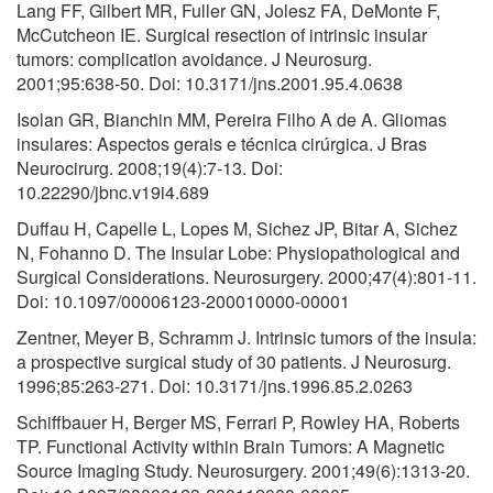
Lang FF, Gilbert MR, Fuller GN, Jolesz FA, DeMonte F,
McCutcheon IE. Surgical resection of intrinsic insular
tumors: complication avoidance. J Neurosurg.
2001;95:638-50. Doi: 10.3171/jns.2001.95.4.0638
Isolan GR, Bianchin MM, Pereira Filho A de A. Gliomas
insulares: Aspectos gerais e técnica cirúrgica. J Bras
Neurocirurg. 2008;19(4):7-13. Doi:
10.22290/jbnc.v19i4.689
Duffau H, Capelle L, Lopes M, Sichez JP, Bitar A, Sichez
N, Fohanno D. The Insular Lobe: Physiopathological and
Surgical Considerations. Neurosurgery. 2000;47(4):801-11.
Doi: 10.1097/00006123-200010000-00001
Zentner, Meyer B, Schramm J. Intrinsic tumors of the insula:
a prospective surgical study of 30 patients. J Neurosurg.
1996;85:263-271. Doi: 10.3171/jns.1996.85.2.0263
Schiffbauer H, Berger MS, Ferrari P, Rowley HA, Roberts
TP. Functional Activity within Brain Tumors: A Magnetic
Source Imaging Study. Neurosurgery. 2001;49(6):1313-20.