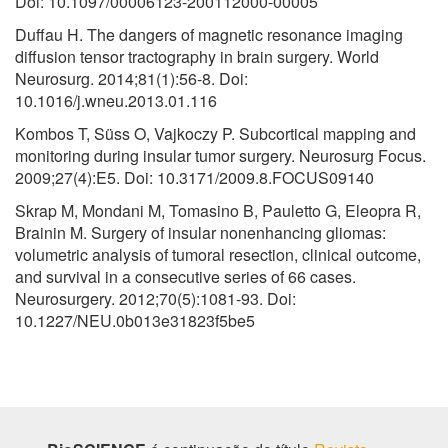
Doi: 10.1097/00006123-200112000-00005
Duffau H. The dangers of magnetic resonance imaging
diffusion tensor tractography in brain surgery. World
Neurosurg. 2014;81(1):56-8. Doi:
10.1016/j.wneu.2013.01.116
Kombos T, Süss O, Vajkoczy P. Subcortical mapping and
monitoring during insular tumor surgery. Neurosurg Focus.
2009;27(4):E5. Doi: 10.3171/2009.8.FOCUS09140
Skrap M, Mondani M, Tomasino B, Pauletto G, Eleopra R,
Brainin M. Surgery of insular nonenhancing gliomas:
volumetric analysis of tumoral resection, clinical outcome,
and survival in a consecutive series of 66 cases.
Neurosurgery. 2012;70(5):1081-93. Doi:
10.1227/NEU.0b013e31823f5be5