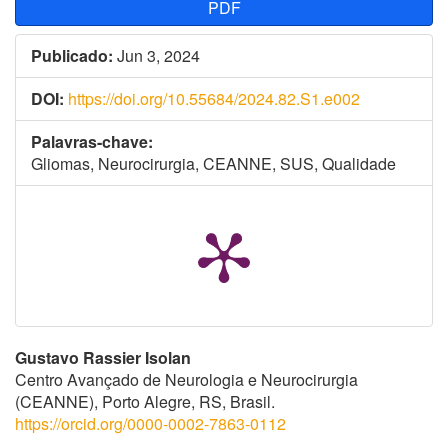
PDF
Publicado:
Jun 3, 2024
DOI:
https://doi.org/10.55684/2024.82.S1.e002
Palavras-chave:
Gliomas, Neurocirurgia, CEANNE, SUS, Qualidade
Conteúdo
Gustavo Rassier Isolan
Centro Avançado de Neurologia e Neurocirurgia
do
(CEANNE), Porto Alegre, RS, Brasil.
https://orcid.org/0000-0002-7863-0112
artigo