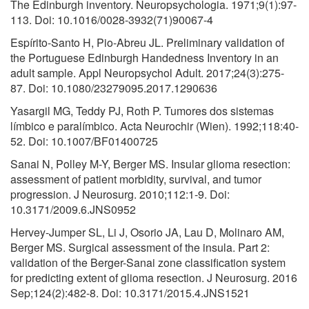
The Edinburgh inventory. Neuropsychologia. 1971;9(1):97-
113. Doi: 10.1016/0028-3932(71)90067-4
Espírito-Santo H, Pio-Abreu JL. Preliminary validation of
the Portuguese Edinburgh Handedness Inventory in an
adult sample. Appl Neuropsychol Adult. 2017;24(3):275-
87. Doi: 10.1080/23279095.2017.1290636
Yasargil MG, Teddy PJ, Roth P. Tumores dos sistemas
límbico e paralímbico. Acta Neurochir (Wien). 1992;118:40-
52. Doi: 10.1007/BF01400725
Sanai N, Polley M-Y, Berger MS. Insular glioma resection:
assessment of patient morbidity, survival, and tumor
progression. J Neurosurg. 2010;112:1-9. Doi:
10.3171/2009.6.JNS0952
Hervey-Jumper SL, Li J, Osorio JA, Lau D, Molinaro AM,
Berger MS. Surgical assessment of the insula. Part 2:
validation of the Berger-Sanai zone classification system
for predicting extent of glioma resection. J Neurosurg. 2016
Sep;124(2):482-8. Doi: 10.3171/2015.4.JNS1521