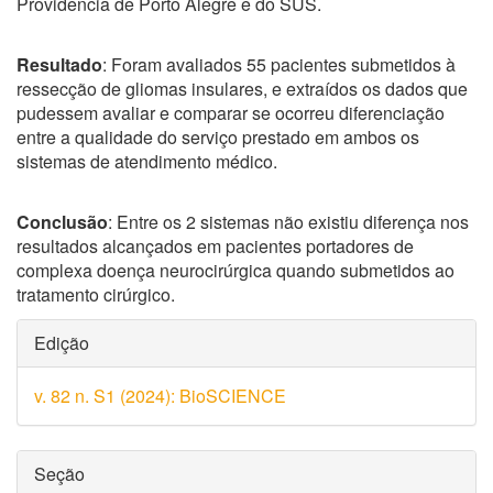
Providência de Porto Alegre e do SUS.
Resultado
: Foram avaliados 55 pacientes submetidos à
ressecção de gliomas insulares, e extraídos os dados que
pudessem avaliar e comparar se ocorreu diferenciação
entre a qualidade do serviço prestado em ambos os
sistemas de atendimento médico.
Conclusão
: Entre os 2 sistemas não existiu diferença nos
resultados alcançados em pacientes portadores de
complexa doença neurocirúrgica quando submetidos ao
tratamento cirúrgico.
Detalhes
Edição
do
v. 82 n. S1 (2024): BioSCIENCE
artigo
Seção