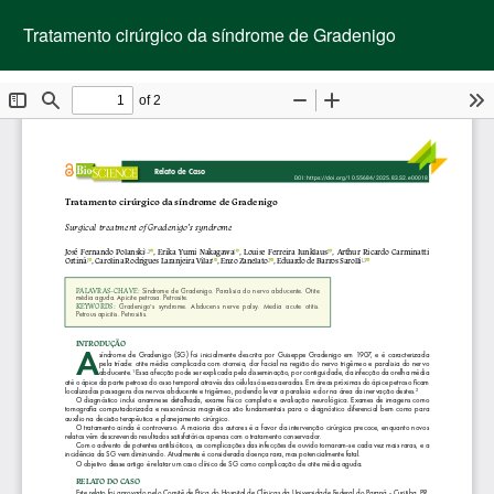
Voltar
Bai
Ba
aos
Tratamento cirúrgico da síndrome de Gradenigo
PD
Detalhes
do
Artigo