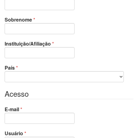
Obrigatório
Sobrenome
*
Obrigatório
Instituição/Afiliação
*
Obrigatório
País
*
Acesso
Obrigatório
E-mail
*
Obrigatório
Usuário
*