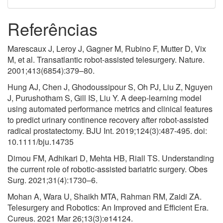
Referências
Marescaux J, Leroy J, Gagner M, Rubino F, Mutter D, Vix
M, et al. Transatlantic robot-assisted telesurgery. Nature.
2001;413(6854):379–80.
Hung AJ, Chen J, Ghodoussipour S, Oh PJ, Liu Z, Nguyen
J, Purushotham S, Gill IS, Liu Y. A deep-learning model
using automated performance metrics and clinical features
to predict urinary continence recovery after robot-assisted
radical prostatectomy. BJU Int. 2019;124(3):487-495. doi:
10.1111/bju.14735
Dimou FM, Adhikari D, Mehta HB, Riall TS. Understanding
the current role of robotic-assisted bariatric surgery. Obes
Surg. 2021;31(4):1730–6.
Mohan A, Wara U, Shaikh MTA, Rahman RM, Zaidi ZA.
Telesurgery and Robotics: An Improved and Efficient Era.
Cureus. 2021 Mar 26;13(3):e14124.