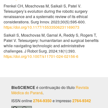
Frenkel CH, Moschovas M, Saikali S, Patel V.
Telesurgery’s evolution during the robotic surgery
renaissance and a systematic review of its ethical
considerations. Surg Innov. 2023;30(5):595-600.
https://doi.org/10.1177/15533506231169073
Saikali S, Moschovas M, Gamal A, Reddy S, Rogers T,
Patel V. Telesurgery: humanitarian and surgical benefits
while navigating technologic and administrative
challenges. J Robot Surg. 2024;18(1):393.
https://doi.org/10.1007/s11701-024-02156-6
BioSCIENCE
é continuação do título
Revista
Médica do Paraná
.
ISSN online
2764-9350
e impresso
2764-9342