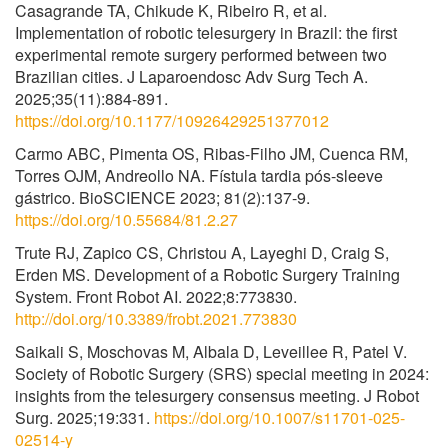
Casagrande TA, Chikude K, Ribeiro R, et al.
Implementation of robotic telesurgery in Brazil: the first
experimental remote surgery performed between two
Brazilian cities. J Laparoendosc Adv Surg Tech A.
2025;35(11):884-891.
https://doi.org/10.1177/10926429251377012
Carmo ABC, Pimenta OS, Ribas-Filho JM, Cuenca RM,
Torres OJM, Andreollo NA. Fístula tardia pós-sleeve
gástrico. BioSCIENCE 2023; 81(2):137-9.
https://doi.org/10.55684/81.2.27
Trute RJ, Zapico CS, Christou A, Layeghi D, Craig S,
Erden MS. Development of a Robotic Surgery Training
System. Front Robot AI. 2022;8:773830.
http://doi.org/10.3389/frobt.2021.773830
Saikali S, Moschovas M, Albala D, Leveillee R, Patel V.
Society of Robotic Surgery (SRS) special meeting in 2024:
insights from the telesurgery consensus meeting. J Robot
Surg. 2025;19:331.
https://doi.org/10.1007/s11701-025-
02514-y