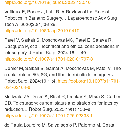
https://doi.org/10.1016/j.euros.2022.12.010
Veilleux E, Ponce J, Lutfi R. A Review of the Role of
Robotics in Bariatric Surgery. J Laparoendosc Adv Surg
Tech A. 2020;30(1):36-39.
https://doi.org/10.1089/lap.2019.0419
Patel V, Saikali S, Moschovas MC, Patel E, Satava R,
Dasgupta P, et al. Technical and ethical considerations in
telesurgery. J Robot Surg. 2024;18(1):40.
https://doi.org/10.1007/s11701-023-01797-3
Dohler M, Saikali S, Gamal A, Moschovas M, Patel V. The
crucial role of 5G, 6G, and fiber in robotic telesurgery. J
Robot Surg. 2024;19(1):4.
https://doi.org/10.1007/s11701-
024-02164-6
Motiwala ZY, Desai A, Bisht R, Lathkar S, Misra S, Carbin
DD. Telesurgery: current status and strategies for latency
reduction. J Robot Surg. 2025;19(1):153–9.
https://doi.org/10.1007/s11701-025-02333-1
de Paula Loureiro M, Salvalaggio P, Palermo M, Costa