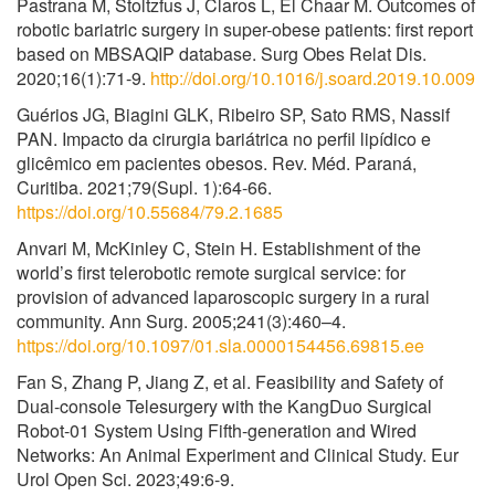
Pastrana M, Stoltzfus J, Claros L, El Chaar M. Outcomes of
robotic bariatric surgery in super-obese patients: first report
based on MBSAQIP database. Surg Obes Relat Dis.
2020;16(1):71-9.
http://doi.org/10.1016/j.soard.2019.10.009
Guérios JG, Biagini GLK, Ribeiro SP, Sato RMS, Nassif
PAN. Impacto da cirurgia bariátrica no perfil lipídico e
glicêmico em pacientes obesos. Rev. Méd. Paraná,
Curitiba. 2021;79(Supl. 1):64-66.
https://doi.org/10.55684/79.2.1685
Anvari M, McKinley C, Stein H. Establishment of the
world’s first telerobotic remote surgical service: for
provision of advanced laparoscopic surgery in a rural
community. Ann Surg. 2005;241(3):460–4.
https://doi.org/10.1097/01.sla.0000154456.69815.ee
Fan S, Zhang P, Jiang Z, et al. Feasibility and Safety of
Dual-console Telesurgery with the KangDuo Surgical
Robot-01 System Using Fifth-generation and Wired
Networks: An Animal Experiment and Clinical Study. Eur
Urol Open Sci. 2023;49:6-9.