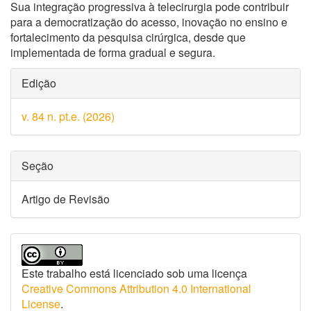
Sua integração progressiva à telecirurgia pode contribuir
para a democratização do acesso, inovação no ensino e
fortalecimento da pesquisa cirúrgica, desde que
implementada de forma gradual e segura.
Detalhes
Edição
do
v. 84 n. pt.e. (2026)
artigo
Seção
Artigo de Revisão
Este trabalho está licenciado sob uma licença
Creative Commons Attribution 4.0 International
License
.