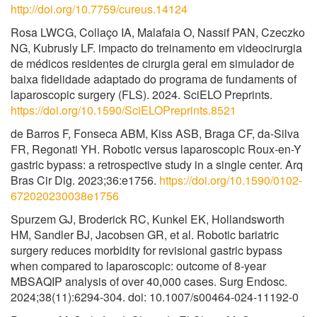
http://doi.org/10.7759/cureus.14124
Rosa LWCG, Collaço IA, Malafaia O, Nassif PAN, Czeczko
NG, Kubrusly LF. impacto do treinamento em videocirurgia
de médicos residentes de cirurgia geral em simulador de
baixa fidelidade adaptado do programa de fundaments of
laparoscopic surgery (FLS). 2024. SciELO Preprints.
https://doi.org/10.1590/SciELOPreprints.8521
de Barros F, Fonseca ABM, Kiss ASB, Braga CF, da-Silva
FR, Regonati YH. Robotic versus laparoscopic Roux-en-Y
gastric bypass: a retrospective study in a single center. Arq
Bras Cir Dig. 2023;36:e1756.
https://doi.org/10.1590/0102-
672020230038e1756
Spurzem GJ, Broderick RC, Kunkel EK, Hollandsworth
HM, Sandler BJ, Jacobsen GR, et al. Robotic bariatric
surgery reduces morbidity for revisional gastric bypass
when compared to laparoscopic: outcome of 8-year
MBSAQIP analysis of over 40,000 cases. Surg Endosc.
2024;38(11):6294-304. doi: 10.1007/s00464-024-11192-0