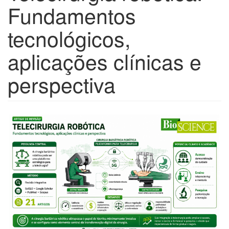
Fundamentos
tecnológicos,
aplicações clínicas e
perspectiva
Barra
lateral
de
artigos