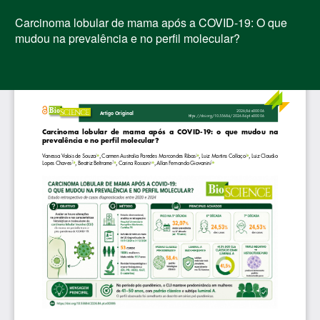
Voltar
aos
Carcinoma lobular de mama após a COVID-19: O que
Detalhes
mudou na prevalência e no perfil molecular?
do
Artigo
Bai
Ba
PD