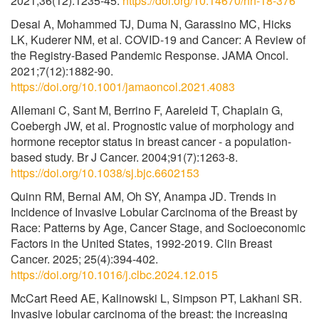
2021;36(12):1235-45.
https://doi.org/10.14670/hh-18-376
Desai A, Mohammed TJ, Duma N, Garassino MC, Hicks
LK, Kuderer NM, et al. COVID-19 and Cancer: A Review of
the Registry-Based Pandemic Response. JAMA Oncol.
2021;7(12):1882-90.
https://doi.org/10.1001/jamaoncol.2021.4083
Allemani C, Sant M, Berrino F, Aareleid T, Chaplain G,
Coebergh JW, et al. Prognostic value of morphology and
hormone receptor status in breast cancer - a population-
based study. Br J Cancer. 2004;91(7):1263-8.
https://doi.org/10.1038/sj.bjc.6602153
Quinn RM, Bernal AM, Oh SY, Anampa JD. Trends in
Incidence of Invasive Lobular Carcinoma of the Breast by
Race: Patterns by Age, Cancer Stage, and Socioeconomic
Factors in the United States, 1992-2019. Clin Breast
Cancer. 2025; 25(4):394-402.
https://doi.org/10.1016/j.clbc.2024.12.015
McCart Reed AE, Kalinowski L, Simpson PT, Lakhani SR.
Invasive lobular carcinoma of the breast: the increasing