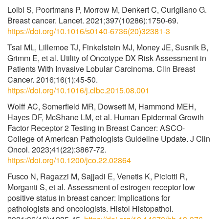
Loibl S, Poortmans P, Morrow M, Denkert C, Curigliano G.
Breast cancer. Lancet. 2021;397(10286):1750-69.
https://doi.org/10.1016/s0140-6736(20)32381-3
Tsai ML, Lillemoe TJ, Finkelstein MJ, Money JE, Susnik B,
Grimm E, et al. Utility of Oncotype DX Risk Assessment in
Patients With Invasive Lobular Carcinoma. Clin Breast
Cancer. 2016;16(1):45-50.
https://doi.org/10.1016/j.clbc.2015.08.001
Wolff AC, Somerfield MR, Dowsett M, Hammond MEH,
Hayes DF, McShane LM, et al. Human Epidermal Growth
Factor Receptor 2 Testing in Breast Cancer: ASCO-
College of American Pathologists Guideline Update. J Clin
Oncol. 2023;41(22):3867-72.
https://doi.org/10.1200/jco.22.02864
Fusco N, Ragazzi M, Sajjadi E, Venetis K, Piciotti R,
Morganti S, et al. Assessment of estrogen receptor low
positive status in breast cancer: Implications for
pathologists and oncologists. Histol Histopathol.