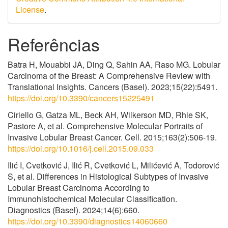
License
.
Referências
Batra H, Mouabbi JA, Ding Q, Sahin AA, Raso MG. Lobular
Carcinoma of the Breast: A Comprehensive Review with
Translational Insights. Cancers (Basel). 2023;15(22):5491.
https://doi.org/10.3390/cancers15225491
Ciriello G, Gatza ML, Beck AH, Wilkerson MD, Rhie SK,
Pastore A, et al. Comprehensive Molecular Portraits of
Invasive Lobular Breast Cancer. Cell. 2015;163(2):506-19.
https://doi.org/10.1016/j.cell.2015.09.033
Ilić I, Cvetković J, Ilić R, Cvetković L, Milićević A, Todorović
S, et al. Differences in Histological Subtypes of Invasive
Lobular Breast Carcinoma According to
Immunohistochemical Molecular Classification.
Diagnostics (Basel). 2024;14(6):660.
https://doi.org/10.3390/diagnostics14060660