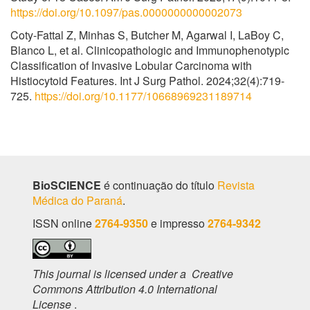
https://doi.org/10.1097/pas.0000000000002073
Coty-Fattal Z, Minhas S, Butcher M, Agarwal I, LaBoy C,
Blanco L, et al. Clinicopathologic and Immunophenotypic
Classification of Invasive Lobular Carcinoma with
Histiocytoid Features. Int J Surg Pathol. 2024;32(4):719-
725.
https://doi.org/10.1177/10668969231189714
BioSCIENCE
é continuação do título
Revista
Médica do Paraná
.
ISSN online
2764-9350
e impresso
2764-9342
This journal is licensed under a Creative
Commons Attribution 4.0 International
License
.