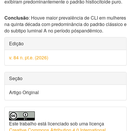
exibiram predominantemente o padrão histiocitoide puro.
Conclusão
: Houve maior prevalência de CLI em mulheres
na quinta década com predominância do padrão clássico e
do subtipo luminal A no período póspandêmico.
Detalhes
Edição
do
v. 84 n. pt.e. (2026)
artigo
Seção
Artigo Original
Este trabalho está licenciado sob uma licença
Creative Commons Attribution 4.0 International