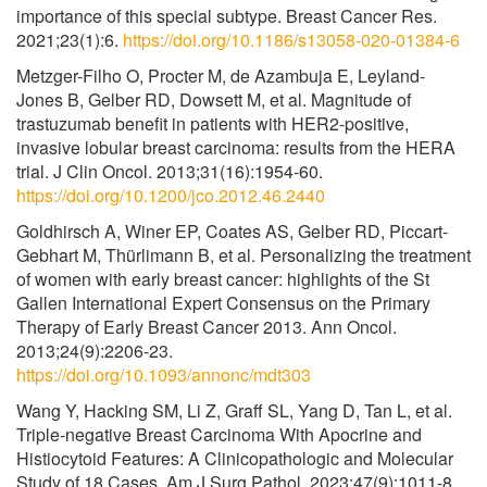
importance of this special subtype. Breast Cancer Res.
2021;23(1):6.
https://doi.org/10.1186/s13058-020-01384-6
Metzger-Filho O, Procter M, de Azambuja E, Leyland-
Jones B, Gelber RD, Dowsett M, et al. Magnitude of
trastuzumab benefit in patients with HER2-positive,
invasive lobular breast carcinoma: results from the HERA
trial. J Clin Oncol. 2013;31(16):1954-60.
https://doi.org/10.1200/jco.2012.46.2440
Goldhirsch A, Winer EP, Coates AS, Gelber RD, Piccart-
Gebhart M, Thürlimann B, et al. Personalizing the treatment
of women with early breast cancer: highlights of the St
Gallen International Expert Consensus on the Primary
Therapy of Early Breast Cancer 2013. Ann Oncol.
2013;24(9):2206-23.
https://doi.org/10.1093/annonc/mdt303
Wang Y, Hacking SM, Li Z, Graff SL, Yang D, Tan L, et al.
Triple-negative Breast Carcinoma With Apocrine and
Histiocytoid Features: A Clinicopathologic and Molecular
Study of 18 Cases. Am J Surg Pathol. 2023;47(9):1011-8.