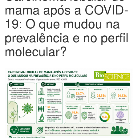
mama após a COVID-
19: O que mudou na
prevalência e no perfil
molecular?
Barra
lateral
de
artigos