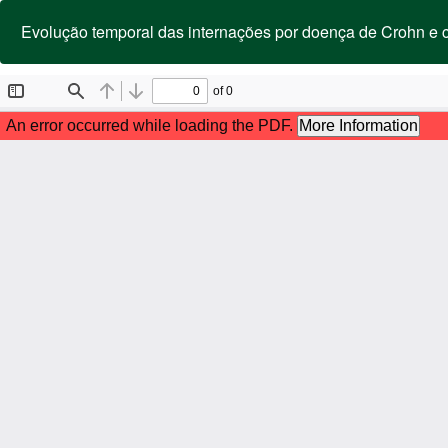
Voltar
aos
Evolução temporal das internações por doença de Crohn e c
Detalhes
do
Artigo