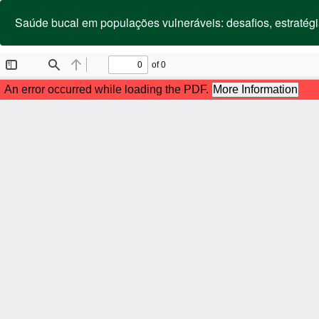
Voltar
aos
Saúde bucal em populações vulneráveis: desafios, estratégia
Detalhes
do
Artigo