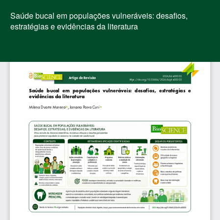
Voltar
aos
Saúde bucal em populações vulneráveis: desafios,
Detalhes
estratégias e evidências da literatura
do
Artigo
Bai
Ba
PD