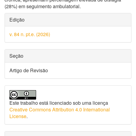
(28%) em seguimento ambulatorial.
Detalhes
Edição
do
v. 84 n. pt.e. (2026)
artigo
Seção
Artigo de Revisão
Este trabalho está licenciado sob uma licença
Creative Commons Attribution 4.0 International
License
.