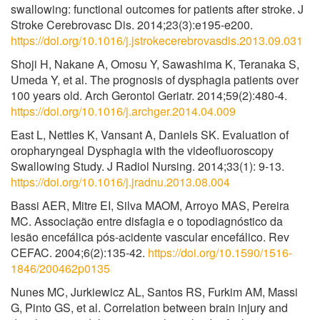
swallowing: functional outcomes for patients after stroke. J
Stroke Cerebrovasc Dis. 2014;23(3):e195-e200.
https://doi.org/10.1016/j.jstrokecerebrovasdis.2013.09.031
Shoji H, Nakane A, Omosu Y, Sawashima K, Teranaka S,
Umeda Y, et al. The prognosis of dysphagia patients over
100 years old. Arch Gerontol Geriatr. 2014;59(2):480-4.
https://doi.org/10.1016/j.archger.2014.04.009
East L, Nettles K, Vansant A, Daniels SK. Evaluation of
oropharyngeal Dysphagia with the videofluoroscopy
Swallowing Study. J Radiol Nursing. 2014;33(1): 9-13.
https://doi.org/10.1016/j.jradnu.2013.08.004
Bassi AER, Mitre EI, Silva MAOM, Arroyo MAS, Pereira
MC. Associação entre disfagia e o topodiagnóstico da
lesão encefálica pós-acidente vascular encefálico. Rev
CEFAC. 2004;6(2):135-42.
https://doi.org/10.1590/1516-
1846/200462p0135
Nunes MC, Jurkiewicz AL, Santos RS, Furkim AM, Massi
G, Pinto GS, et al. Correlation between brain injury and