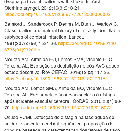
dysphagia in adult patients with stroke. Int Arch
Otorhinolaryngol. 2012;16(3):313-21.
https://doi.org/10.7162/s1809-97772012000300003
Bamford J, Sandercock P, Dennis M, Burn J, Warlow C.
Classification and natural history of clinically identifiable
subtypes of cerebral infarction. Lancet.
1991;337(8756):1521-26.
https://doi.org/10.1016/0140-
6736(91)93206-o
Mourão AM, Almeida EO, Lemos SMA, Vicente LCC,
Teixeira AL. Evolução da deglutição no pós-AVC agudo:
estudo descritivo. Rev CEFAC. 2016;18 (2):417-25.
https://doi.org/10.1590/1982-0216201618212315
Mourão AM, Lemos SMA, Almeida EO, Vicente LCC,
Teixeira AL. Frequencia e fatores associado à disfagia
após acidente vascular cerebral. CoDAS. 2016;28(1):66-
70.
https://doi.org/10.1590/2317-1782/20162015072
Okubo PCMI. Detecção de disfagia na fase aguda do
acidente vascular cerebral isquêmico: proposição de
conduta baseada na caracterização dos fatores de risco