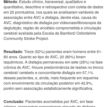
Método
: Estudo clínico, transversal, qualitativo e
quantitativo, descritivo e retrospectivo com coleta de dados
em 25 prontuários, nos quais se analisaram variáveis de
associação entre AVC e disfagia, dentre elas, causa do
AVC, diagnóstico de disfagia por videonasofibroscopia da
deglutição, região do encéfalo comprometida e circulação
cerebral avaliada pela Escala de Bamford/ Oxfordshire
Community Stroke Project.
Resultado
: Treze (52%) pacientes eram homens entre 61-
80 anos. Quanto ao tipo do AVC, 20 (80%) foram
isquêmicos. A disfagia permaneceu em sete (28%) na fase
crônica do AVC. Houve predominância de lesões no tronco
cerebral/ cerebelo e concomitante disfagia em 57,1%
desses pacientes, e, ainda, mais frequente em isquemia
com envolvimento da circulação posterior em 42,9%,
porém sem associação estatisticamente significativa.
Conclusão
: Pacientes acometidos por AVC, em fase
crônica, apresentam percentagem elevada de disfagia