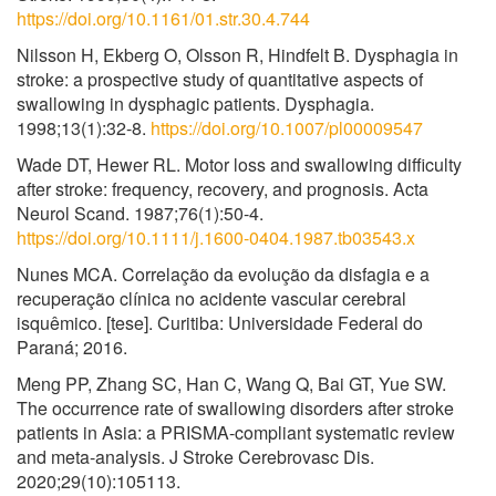
https://doi.org/10.1161/01.str.30.4.744
Nilsson H, Ekberg O, Olsson R, Hindfelt B. Dysphagia in
stroke: a prospective study of quantitative aspects of
swallowing in dysphagic patients. Dysphagia.
1998;13(1):32-8.
https://doi.org/10.1007/pl00009547
Wade DT, Hewer RL. Motor loss and swallowing difficulty
after stroke: frequency, recovery, and prognosis. Acta
Neurol Scand. 1987;76(1):50-4.
https://doi.org/10.1111/j.1600-0404.1987.tb03543.x
Nunes MCA. Correlação da evolução da disfagia e a
recuperação clínica no acidente vascular cerebral
isquêmico. [tese]. Curitiba: Universidade Federal do
Paraná; 2016.
Meng PP, Zhang SC, Han C, Wang Q, Bai GT, Yue SW.
The occurrence rate of swallowing disorders after stroke
patients in Asia: a PRISMA-compliant systematic review
and meta-analysis. J Stroke Cerebrovasc Dis.
2020;29(10):105113.