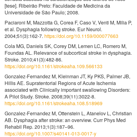
[tese]. Ribeirão Preto: Faculdade de Medicina da
Universidade de São Paulo; 2008.
Paciaroni M, Mazzotta G, Corea F, Caso V, Venti M, Milia P,
et al. Dysphagia following stroke. Eur Neurol.
2004;51(3):162-7.
https://doi.org/10.1159/000077663
Cola MG, Daniels SK, Corey DM, Lemen LC, Romero M,
Foundas AL. Relevance of subcortical stroke in dysphagia.
Stroke. 2010;41(3):482-86.
https://doi.org/10.1161/strokeaha.109.566133
Gonzalez-Fernandez M, Kleinman JT, Ky PKS, Palmer JB,
Hillis AE. Supratentorial Regions of Acute Ischemia
associated with Clinically important swallowing Disorders:
A Pilot Study. Stroke. 2008;39(11):3022-8.
https://doi.org/10.1161/strokeaha.108.518969
Gonzalez-Fernandez M, Ottenstein L, Atanelov L, Christian
AB. Dysphagia after stroke: an overview. Curr Phys Med
Rehabil Rep. 2013;1(3):187–96.
https://doi.org/10.1007/s40141-013-0017-y