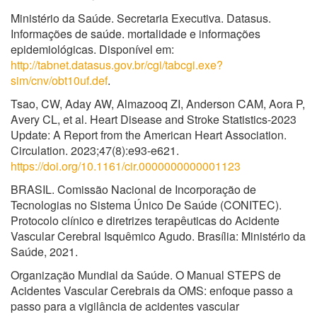
Ministério da Saúde. Secretaria Executiva. Datasus.
Informações de saúde. mortalidade e informações
epidemiológicas. Disponível em:
http://tabnet.datasus.gov.br/cgi/tabcgi.exe?
sim/cnv/obt10uf.def
.
Tsao, CW, Aday AW, Almazooq ZI, Anderson CAM, Aora P,
Avery CL, et al. Heart Disease and Stroke Statistics-2023
Update: A Report from the American Heart Association.
Circulation. 2023;47(8):e93-e621.
https://doi.org/10.1161/cir.0000000000001123
BRASIL. Comissão Nacional de Incorporação de
Tecnologias no Sistema Único De Saúde (CONITEC).
Protocolo clínico e diretrizes terapêuticas do Acidente
Vascular Cerebral Isquêmico Agudo. Brasília: Ministério da
Saúde, 2021.
Organização Mundial da Saúde. O Manual STEPS de
Acidentes Vascular Cerebrais da OMS: enfoque passo a
passo para a vigilância de acidentes vascular