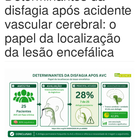
disfagia após acidente
vascular cerebral: o
papel da localização
da lesão encefálica
Barra
lateral
de
artigos