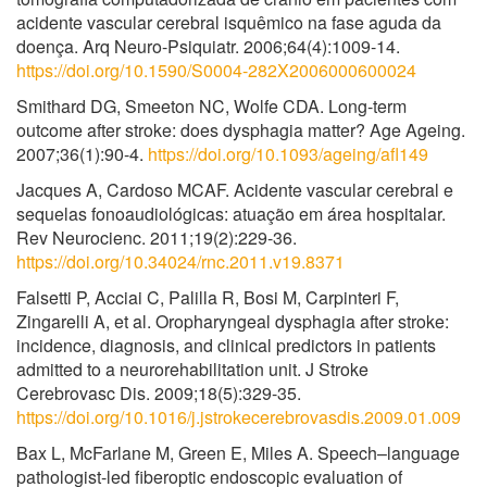
acidente vascular cerebral isquêmico na fase aguda da
doença. Arq Neuro-Psiquiatr. 2006;64(4):1009-14.
https://doi.org/10.1590/S0004-282X2006000600024
Smithard DG, Smeeton NC, Wolfe CDA. Long-term
outcome after stroke: does dysphagia matter? Age Ageing.
2007;36(1):90-4.
https://doi.org/10.1093/ageing/afl149
Jacques A, Cardoso MCAF. Acidente vascular cerebral e
sequelas fonoaudiológicas: atuação em área hospitalar.
Rev Neurocienc. 2011;19(2):229-36.
https://doi.org/10.34024/rnc.2011.v19.8371
Falsetti P, Acciai C, Palilla R, Bosi M, Carpinteri F,
Zingarelli A, et al. Oropharyngeal dysphagia after stroke:
incidence, diagnosis, and clinical predictors in patients
admitted to a neurorehabilitation unit. J Stroke
Cerebrovasc Dis. 2009;18(5):329-35.
https://doi.org/10.1016/j.jstrokecerebrovasdis.2009.01.009
Bax L, McFarlane M, Green E, Miles A. Speech–language
pathologist-led fiberoptic endoscopic evaluation of