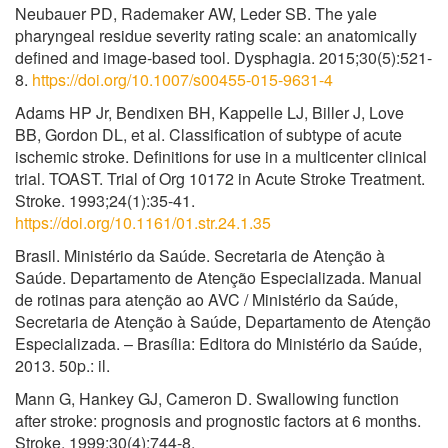
Neubauer PD, Rademaker AW, Leder SB. The yale
pharyngeal residue severity rating scale: an anatomically
defined and image-based tool. Dysphagia. 2015;30(5):521-
8.
https://doi.org/10.1007/s00455-015-9631-4
Adams HP Jr, Bendixen BH, Kappelle LJ, Biller J, Love
BB, Gordon DL, et al. Classification of subtype of acute
ischemic stroke. Definitions for use in a multicenter clinical
trial. TOAST. Trial of Org 10172 in Acute Stroke Treatment.
Stroke. 1993;24(1):35-41.
https://doi.org/10.1161/01.str.24.1.35
Brasil. Ministério da Saúde. Secretaria de Atenção à
Saúde. Departamento de Atenção Especializada. Manual
de rotinas para atenção ao AVC / Ministério da Saúde,
Secretaria de Atenção à Saúde, Departamento de Atenção
Especializada. – Brasília: Editora do Ministério da Saúde,
2013. 50p.: il.
Mann G, Hankey GJ, Cameron D. Swallowing function
after stroke: prognosis and prognostic factors at 6 months.
Stroke. 1999;30(4):744-8.