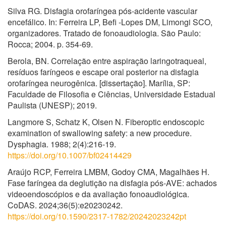
Silva RG. Disfagia orofaríngea pós-acidente vascular
encefálico. In: Ferreira LP, Befi -Lopes DM, Limongi SCO,
organizadores. Tratado de fonoaudiologia. São Paulo:
Rocca; 2004. p. 354-69.
Berola, BN. Correlação entre aspiração laringotraqueal,
resíduos faríngeos e escape oral posterior na disfagia
orofaríngea neurogênica. [dissertação]. Marília, SP:
Faculdade de Filosofia e Ciências, Universidade Estadual
Paulista (UNESP); 2019.
Langmore S, Schatz K, Olsen N. Fiberoptic endoscopic
examination of swallowing safety: a new procedure.
Dysphagia. 1988; 2(4):216-19.
https://doi.org/10.1007/bf02414429
Araújo RCP, Ferreira LMBM, Godoy CMA, Magalhães H.
Fase faríngea da deglutição na disfagia pós-AVE: achados
videoendoscópios e da avaliação fonoaudiológica.
CoDAS. 2024;36(5):e20230242.
https://doi.org/10.1590/2317-1782/20242023242pt