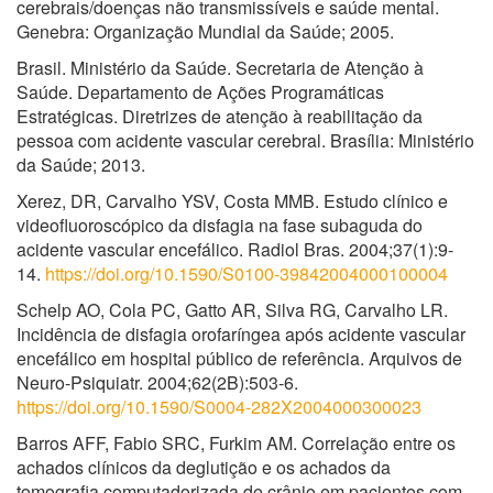
cerebrais/doenças não transmissíveis e saúde mental.
Genebra: Organização Mundial da Saúde; 2005.
Brasil. Ministério da Saúde. Secretaria de Atenção à
Saúde. Departamento de Ações Programáticas
Estratégicas. Diretrizes de atenção à reabilitação da
pessoa com acidente vascular cerebral. Brasília: Ministério
da Saúde; 2013.
Xerez, DR, Carvalho YSV, Costa MMB. Estudo clínico e
videofluoroscópico da disfagia na fase subaguda do
acidente vascular encefálico. Radiol Bras. 2004;37(1):9-
14.
https://doi.org/10.1590/S0100-39842004000100004
Schelp AO, Cola PC, Gatto AR, Silva RG, Carvalho LR.
Incidência de disfagia orofaríngea após acidente vascular
encefálico em hospital público de referência. Arquivos de
Neuro-Psiquiatr. 2004;62(2B):503-6.
https://doi.org/10.1590/S0004-282X2004000300023
Barros AFF, Fabio SRC, Furkim AM. Correlação entre os
achados clínicos da deglutição e os achados da
tomografia computadorizada de crânio em pacientes com