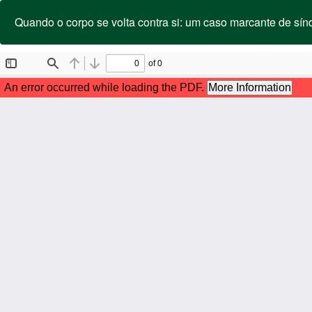
Voltar
aos
Quando o corpo se volta contra si: um caso marcante de sínd
Detalhes
do
Artigo