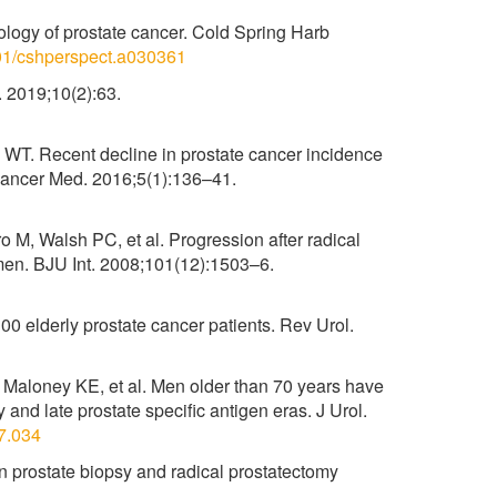
ogy of prostate cancer. Cold Spring Harb
1101/cshperspect.a030361
. 2019;10(2):63.
T. Recent decline in prostate cancer incidence
 Cancer Med. 2016;5(1):136–41.
, Walsh PC, et al. Progression after radical
 men. BJU Int. 2008;101(12):1503–6.
00 elderly prostate cancer patients. Rev Urol.
 Maloney KE, et al. Men older than 70 years have
y and late prostate specific antigen eras. J Urol.
07.034
n prostate biopsy and radical prostatectomy