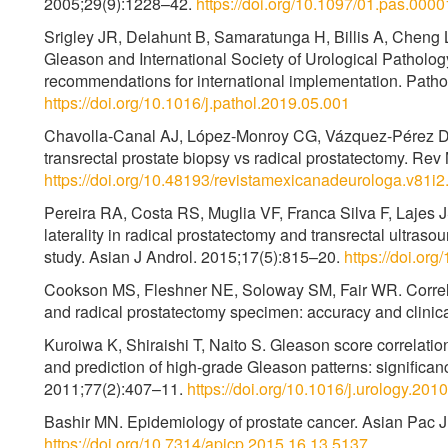
2005;29(9):1228–42.
https://doi.org/10.1097/01.pas.00
Srigley JR, Delahunt B, Samaratunga H, Billis A, Cheng L,
Gleason and International Society of Urological Patholo
recommendations for international implementation. Patho
https://doi.org/10.1016/j.pathol.2019.05.001
Chavolla-Canal AJ, López-Monroy CG, Vázquez-Pérez D.
transrectal prostate biopsy vs radical prostatectomy. Rev
https://doi.org/10.48193/revistamexicanadeurologa.v81i2
Pereira RA, Costa RS, Muglia VF, Franca Silva F, Lajes 
laterality in radical prostatectomy and transrectal ultras
study. Asian J Androl. 2015;17(5):815–20.
https://doi.or
Cookson MS, Fleshner NE, Soloway SM, Fair WR. Correl
and radical prostatectomy specimen: accuracy and clinica
Kuroiwa K, Shiraishi T, Naito S. Gleason score correlat
and prediction of high-grade Gleason patterns: significanc
2011;77(2):407–11.
https://doi.org/10.1016/j.urology.201
Bashir MN. Epidemiology of prostate cancer. Asian Pac 
https://doi.org/10.7314/apjcp.2015.16.13.5137