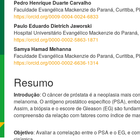
artigo
Pedro Henrique Duarte Carvalho
Faculdade Evangélica Mackenzie do Paraná, Curitiba, PR
principal
https://orcid.org/0009-0004-0024-6833
Paulo Eduardo Dietrich Jaworski
Hospital Universitário Evangélico Mackenzie do Paraná, C
https://orcid.org/0000-0002-5863-1871
Samya Hamad Mehanna
Faculdade Evangélica Mackenzie do Paraná, Curitiba, PR
https://orcid.org/0000-0002-6636-1314
Resumo
Introdução
: O câncer de próstata é a neoplasia mais c
melanoma. O antígeno prostático específico (PSA), embor
Assim, a biópsia e o escore de Gleason (EG) são fundamen
compreensão da relação com fatores como índice de ma
Objetivo
: Avaliar a correlação entre o PSA e o EG, e co
cirúrgica.