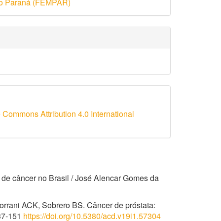
 do Paraná (FEMPAR)
 Commons Attribution 4.0 International
a de câncer no Brasil / José Alencar Gomes da
orrani ACK, Sobrero BS. Câncer de próstata:
137-151
https://doi.org/10.5380/acd.v19i1.57304