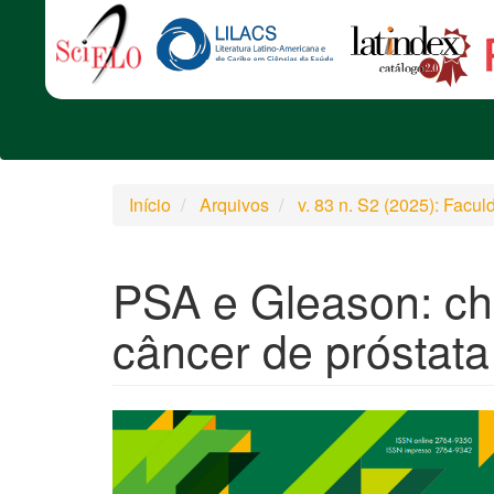
Início
Arquivos
v. 83 n. S2 (2025): Fac
PSA e Gleason: ch
câncer de próstata
Barra
lateral