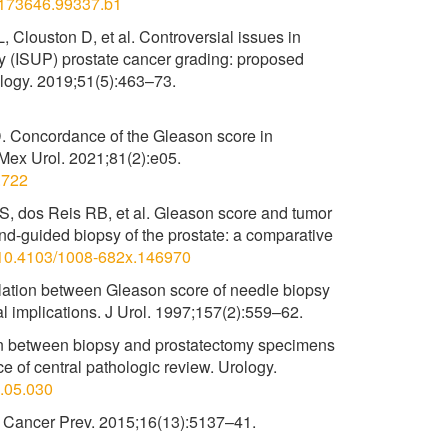
00173646.99337.b1
 Clouston D, et al. Controversial issues in
gy (ISUP) prostate cancer grading: proposed
logy. 2019;51(5):463–73.
 Concordance of the Gleason score in
 Mex Urol. 2021;81(2):e05.
.722
JS, dos Reis RB, et al. Gleason score and tumor
ound-guided biopsy of the prostate: a comparative
g/10.4103/1008-682x.146970
ation between Gleason score of needle biopsy
l implications. J Urol. 1997;157(2):559–62.
ion between biopsy and prostatectomy specimens
e of central pathologic review. Urology.
0.05.030
J Cancer Prev. 2015;16(13):5137–41.