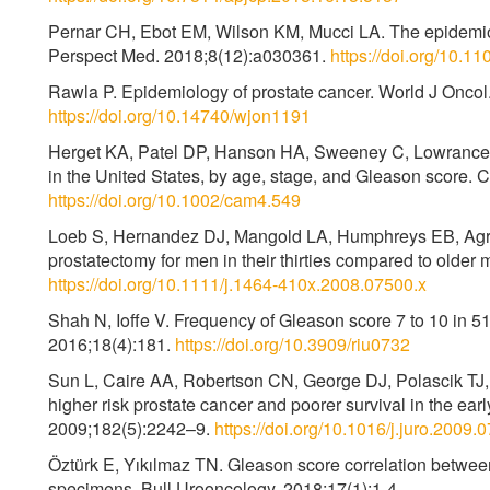
Pernar CH, Ebot EM, Wilson KM, Mucci LA. The epidemiol
Perspect Med. 2018;8(12):a030361.
https://doi.org/10.
Rawla P. Epidemiology of prostate cancer. World J Oncol
https://doi.org/10.14740/wjon1191
Herget KA, Patel DP, Hanson HA, Sweeney C, Lowrance W
in the United States, by age, stage, and Gleason score.
https://doi.org/10.1002/cam4.549
Loeb S, Hernandez DJ, Mangold LA, Humphreys EB, Agro M
prostatectomy for men in their thirties compared to older
https://doi.org/10.1111/j.1464-410x.2008.07500.x
Shah N, Ioffe V. Frequency of Gleason score 7 to 10 in 51
2016;18(4):181.
https://doi.org/10.3909/riu0732
Sun L, Caire AA, Robertson CN, George DJ, Polascik TJ,
higher risk prostate cancer and poorer survival in the earl
2009;182(5):2242–9.
https://doi.org/10.1016/j.juro.2009.
Öztürk E, Yıkılmaz TN. Gleason score correlation betwee
specimens. Bull Urooncology. 2018;17(1):1-4.