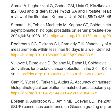
Abrate A, Lughezzani G, Gadda GM, Lista G, Kinzikeeva E,
(p2PSA) and its derivatives (%p2PSA and Prostate Health 
review of the literature. Korean J Urol. 2014;55(7):436–4
Simardi LH, Tobias-Machado M, Kappaz GT, Goldenstein P
asymptomatic histologic prostatitis on serum prostate-spec
2004;64(6):1098–101.
https://doi.org/10.1016/j.urology.
Roehrborn CG, Pickens GJ, Carmody T III. Variability of 
measurements within less than 90 days in a well-defined 
https://doi.org/10.1016/s0090-4295(99)80383-5
Vukovic I, Djordjevic D, Bojanic N, Babic U, Soldatovic I.
derivatives for prostate cancer detection in the 2.0–10.0
56.
https://doi.org/10.1590/s1677-5538.ibju.2016.0256
Cam K, Yucel S, Turkeri L, Akdas A. Accuracy of transrec
histopathological correlation to matched prostatectomy s
https://doi.org/10.1046/j.1442-2042.2002.00456.x
Epstein JI, Allsbrook WC, Amin MB, Egevad LL. The 2005 
(ISUP) consensus conference on Gleason grading of pros