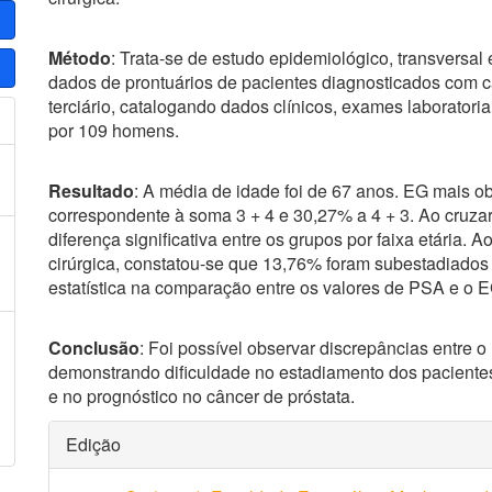
Método
: Trata-se de estudo epidemiológico, transversal e
dados de prontuários de pacientes diagnosticados com c
terciário, catalogando dados clínicos, exames laboratori
por 109 homens.
Resultado
: A média de idade foi de 67 anos. EG mais o
correspondente à soma 3 + 4 e 30,27% a 4 + 3. Ao cruza
diferença significativa entre os grupos por faixa etária
cirúrgica, constatou-se que 13,76% foram subestadiados
estatística na comparação entre os valores de PSA e o E
Conclusão
: Foi possível observar discrepâncias entre o
demonstrando dificuldade no estadiamento dos pacientes
e no prognóstico no câncer de próstata.
Detalhes
Edição
do