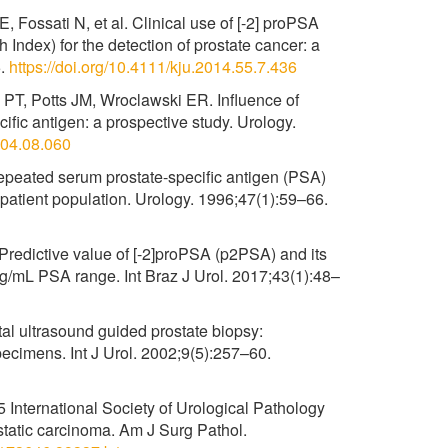
 Fossati N, et al. Clinical use of [-2] proPSA
Index) for the detection of prostate cancer: a
5.
https://doi.org/10.4111/kju.2014.55.7.436
T, Potts JM, Wroclawski ER. Influence of
ific antigen: a prospective study. Urology.
2004.08.060
repeated serum prostate-specific antigen (PSA)
patient population. Urology. 1996;47(1):59–66.
 Predictive value of [-2]proPSA (p2PSA) and its
 ng/mL PSA range. Int Braz J Urol. 2017;43(1):48–
tal ultrasound guided prostate biopsy:
pecimens. Int J Urol. 2002;9(5):257–60.
International Society of Urological Pathology
tatic carcinoma. Am J Surg Pathol.