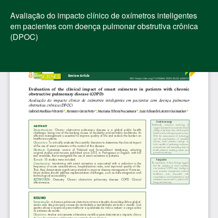
Voltar
aos
Avaliação do impacto clínico de oxímetros inteligentes
Detalhes
em pacientes com doença pulmonar obstrutiva crônica
do
(DPOC)
Artigo
Bai
Ba
PD