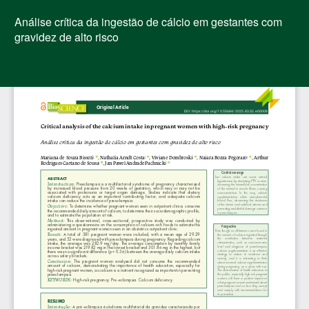
Voltar
aos
Análise crítica da ingestão de cálcio em gestantes com
Detalhes
gravidez de alto risco
do
Artigo
Bai
Ba
PD