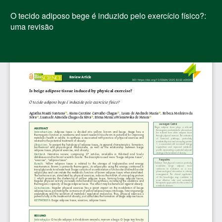
Voltar
aos
O tecido adiposo bege é induzido pelo exercício físico?:
Detalhes
uma revisão
do
Artigo
Bai
Ba
PD