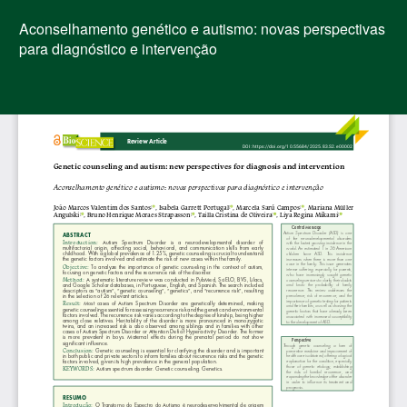
Voltar
aos
Aconselhamento genético e autismo: novas perspectivas
Detalhes
para diagnóstico e intervenção
do
Artigo
Bai
Ba
PD